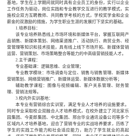
基地，学生在上学期间就同时具有企业员工的身份，实行以企业
工作任务为驱动，岗位实践和专业教学交互进行的教学模式，实
施校企双方互聘教师、共同教学考核的方式，学校奖学金和企业
薪金的双激励的措施，为学生职业生涯的发展打下坚实的基础。
1.培养目标：
该专业培养熟悉线上市场环境和新媒体平台，掌握互联网产
品销售、新媒体策划、网络渠道推广、活动执行、商贸业务、经
营管理等知识和技术技能，具有线上线下市场开拓、新媒体营销
运营、营销策划、市场策略整合等能力的中高级营销技能人才。
2.主干课程：
专业基础课：逻辑思维、企业管理；
专业教学模块：市场调查与定位、销售与销售管理、新媒体
营销策划、网络营销推广、新媒体运营、新媒体数据分析等；
辅助教学课程：图像与视频编辑、客户关系管理、财务管
理、营销法规等。
3.校内外实训基地：
本专业有营销综合实训室，满足专业人才培养的设施要求。
同时专业采取校企双融合人才培养模式，在校外建立了河北家乐
园集团、今麦郎集团、中北集团、邢台华业通讯设备公司等多个
区域内人才培养基地，迎合了营销专业的实战培养要求，历练了
学生的实践工作能力和社会适应能力，助力了学生就业的高起